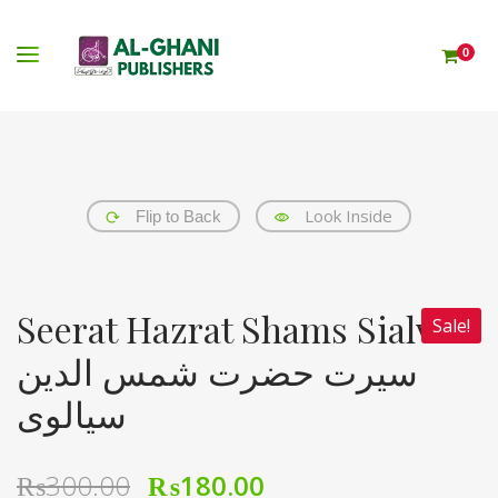
0
Look Inside
Flip to Back
Seerat Hazrat Shams Sialvi
Sale!
سیرت حضرت شمس الدین
سیالوی
₨
300.00
₨
180.00