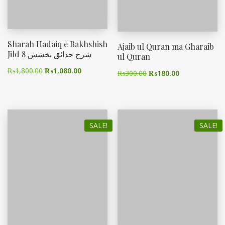
Sharah Hadaiq e Bakhshish
Ajaib ul Quran ma Gharaib
Jild 8 شرح حدائق بخشش
ul Quran
₨
1,800.00
₨
1,080.00
₨
300.00
₨
180.00
SALE!
SALE!