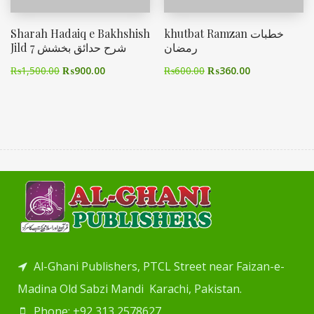
Sharah Hadaiq e Bakhshish
khutbat Ramzan خطبات
رمضان
Jild 7 شرح حدائق بخشش
₨
1,500.00
₨
900.00
₨
600.00
₨
360.00
Al-Ghani Publishers, PTCL Street near Faizan-e-
Madina Old Sabzi Mandi Karachi, Pakistan.
Phone: +92 313 2578627