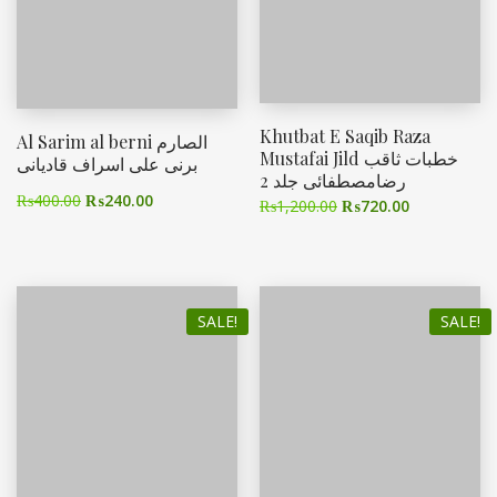
Khutbat E Saqib Raza
Al Sarim al berni الصارم
Mustafai Jild خطبات ثاقب
برنی علی اسراف قادیانی
رضامصطفائی جلد 2
₨
400.00
₨
240.00
₨
1,200.00
₨
720.00
SALE!
SALE!