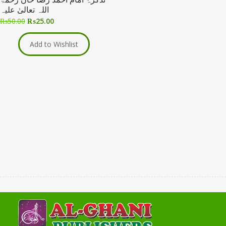
اللہ تعالیٰ علیہ
₨
50.00
₨
25.00
Add to Wishlist