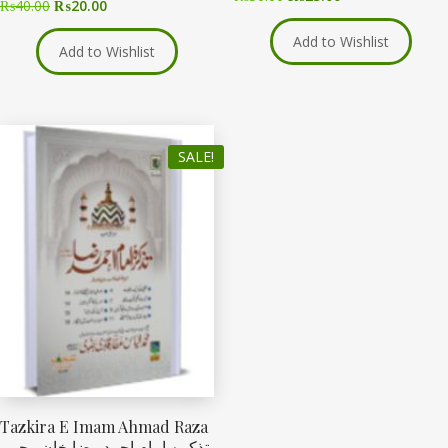
₨
40.00
₨
20.00
Add to Wishlist
Add to Wishlist
SALE!
Tazkira E Imam Ahmad Raza
تذکرۂ امام احمد رضا خان رحمۃ