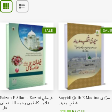
SALE!
SALE!
Sayyidi Qutb E Madina سیّدی
Faizan E Allama Kazmi فیضانِ
قطبِ مدینہ
علامہ کاظمی رحمۃ اللہ تعالی
علیہ
₨
50.00
₨
25.00