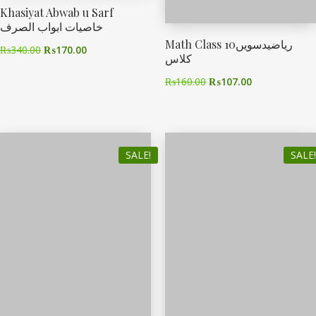
Khasiyat Abwab u Sarf
خاصیات ابواب الصرف
Math Class 10ریاضیدسویں
₨
340.00
₨
170.00
کلاس
₨
160.00
₨
107.00
SALE!
SALE!