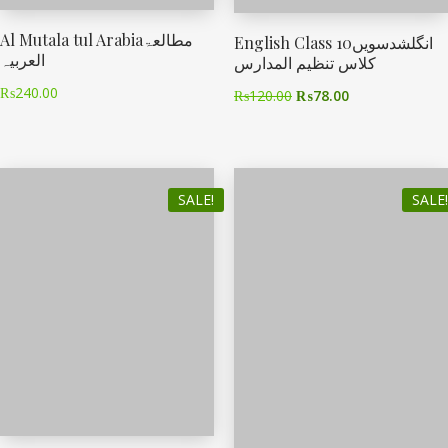
Al Mutala tul Arabiaمطالعۃ
English Class 10انگلشدسویں
العربیہ
کلاس تنظیم المدارس
₨
240.00
₨
120.00
₨
78.00
SALE!
SALE!