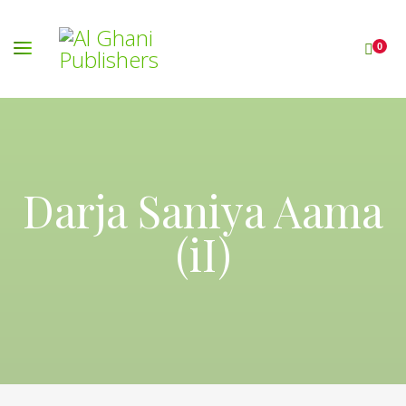
0
Darja Saniya Aama
(iI)