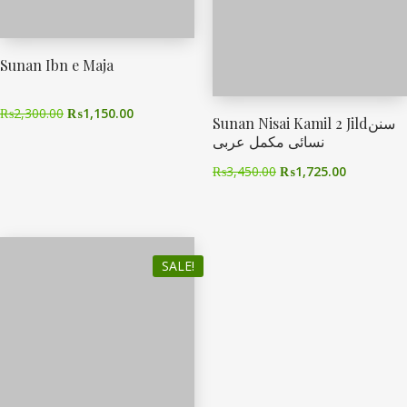
Sunan Ibn e Maja
₨
2,300.00
₨
1,150.00
Sunan Nisai Kamil 2 Jildسنن
نسائی مکمل عربی
₨
3,450.00
₨
1,725.00
SALE!