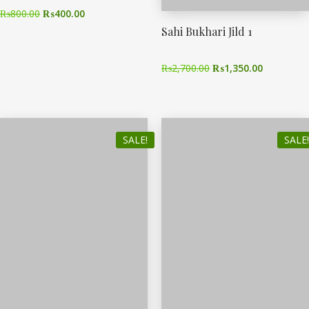
₨
800.00
₨
400.00
Sahi Bukhari Jild 1
₨
2,700.00
₨
1,350.00
SALE!
SALE!