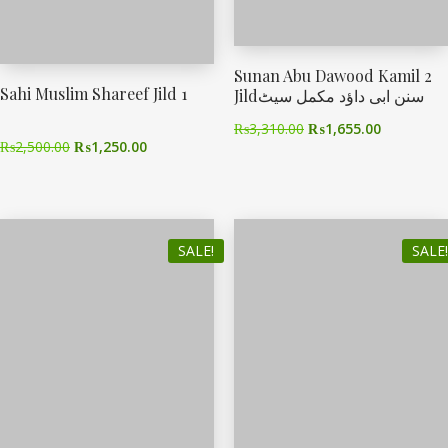
Sunan Abu Dawood Kamil 2
Sahi Muslim Shareef Jild 1
Jildسنن ابی داؤد مکمل سیٹ
₨
3,310.00
₨
1,655.00
₨
2,500.00
₨
1,250.00
SALE!
SALE!