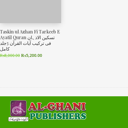
Taskin ul Azhan Fi Tarkeeb E
Ayatil Quran تسکین الاذہان
فی ترکیب آیات القرآن 3جلد
کامل
₨
8,000.00
₨
5,200.00