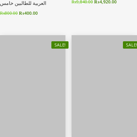
₨
9,840.00
₨
4,920.00
العربیة للطالبین خامس
₨
800.00
₨
400.00
SALE!
SALE!