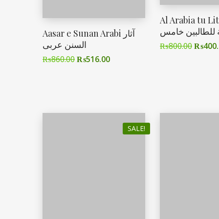
Al Arabia tu Li
ة للطالبین خامس
Aasar e Sunan Arabi آثار
السنن عربی
₨
800.00
₨
400
₨
860.00
₨
516.00
SALE!