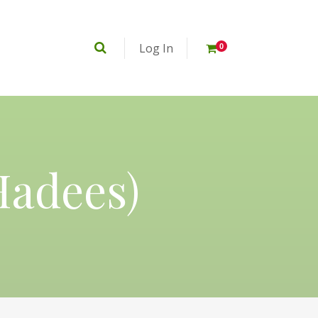
Log In
0
Hadees)