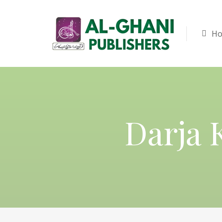
H
Darja 