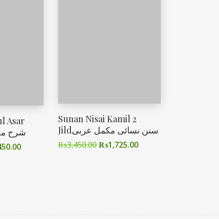
Sunan Nisai Kamil 2
l Asar
Jildسنن نسائی مکمل عربی
شرح معانی 
₨
3,450.00
₨
1,725.00
450.00