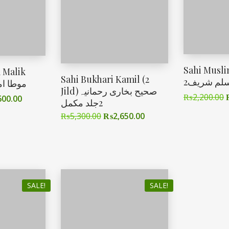
Sahi Musli
 Malik
Sahi Bukhari Kamil (2
2لم شریف
موطا ام
Jild)صحیح بخاری رحمانیہ
₨
2,200.00
600.00
2جلد مکمل
₨
5,300.00
₨
2,650.00
SALE!
SALE!