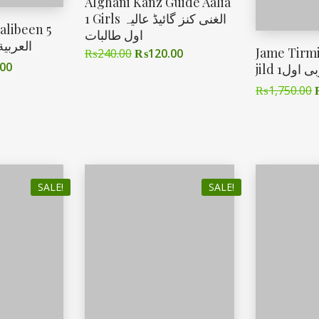
Alghani Kanz Guide Aalia
1 Girls الغنی کنز گائیڈ عالیہ
talibeen 5
اول طالبات
العربی
Jame Tirm
₨
240.00
₨
120.00
.00
jild 1ول
₨
1,750.00
SALE!
SALE!