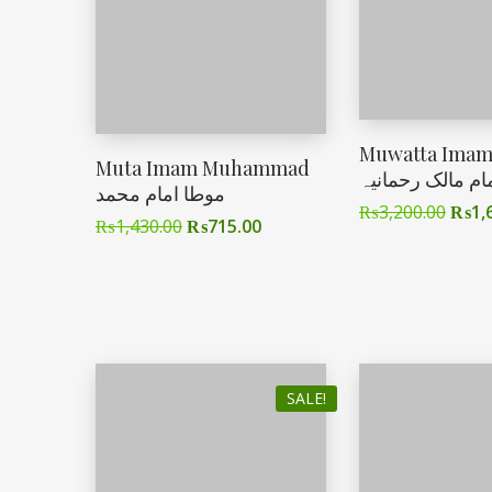
Muwatta Imam
Muta Imam Muhammad
ام مالک رحمانیہ
موطا امام محمد
₨
3,200.00
₨
1,
₨
1,430.00
₨
715.00
SALE!