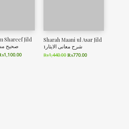
m Shareef Jild
Sharah Maani ul Asar Jild
صحیح مس
1شرح معانی الایثار
₨
1,100.00
₨
1,440.00
₨
770.00