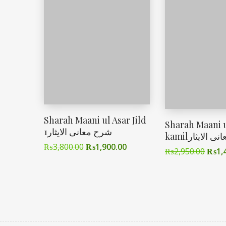
Sharah Maani ul Asar Jild
Sharah Maani u
1شرح معانی الایثار
kamilالایثار
₨
3,800.00
₨
1,900.00
₨
2,950.00
₨
1,