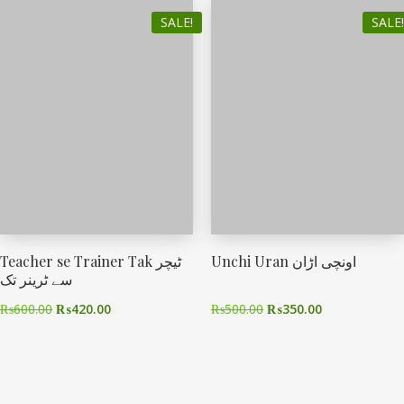
SALE!
SALE!
Unchi Uran اونچی اڑان
Teacher se Trainer Tak ٹیچر
سے ٹرینر تک
₨
600.00
₨
420.00
₨
500.00
₨
350.00