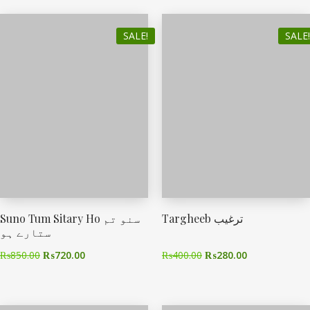
SALE!
SALE!
Targheeb ترغیب
Suno Tum Sitary Ho سنو تم
ستارے ہو
₨
850.00
₨
720.00
₨
400.00
₨
280.00