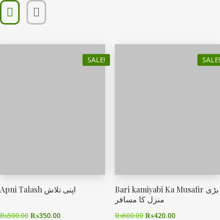
SALE!
SALE!
Bari kamiyabi Ka Musafir بڑی
Apni Talash اپنی تلاش
منزل کا مسافر
₨
500.00
₨
350.00
₨
600.00
₨
420.00