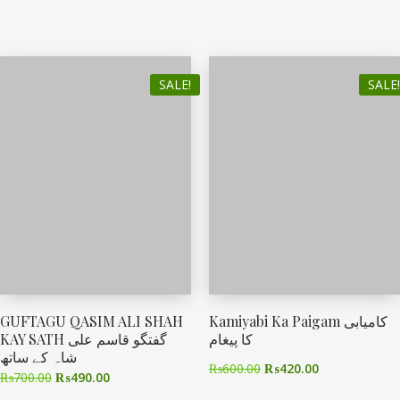
SALE!
SALE!
GUFTAGU QASIM ALI SHAH
Kamiyabi Ka Paigam کامیابی
کا پیغام
KAY SATH گفتگو قاسم علی
شاہ کے ساتھ
₨
600.00
₨
420.00
₨
700.00
₨
490.00