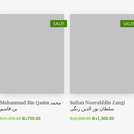
SALE!
SALE!
Muhammad Bin Qasim محمد
Sultan Noorulddin Zangi
سلطان نور الدین زنگی
بن قاسم
₨
1,250.00
₨
750.00
₨
2,000.00
₨
1,300.00