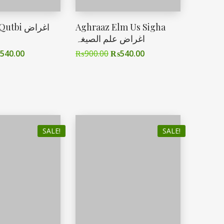
bi اغراض
Aghraaz Elm Us Sigha
اغراض علم الصیغہ
540.00
₨
900.00
₨
540.00
SALE!
SALE!