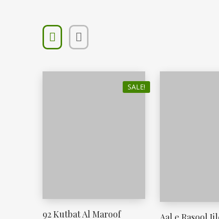
SALE!
92 Kutbat Al Maroof
Aal e Rasool Jild 5 ول