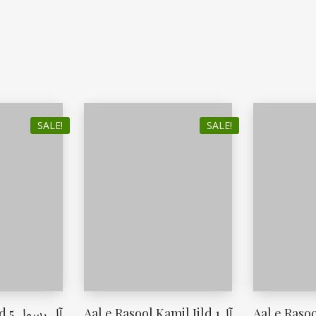
SALE!
SALE!
آل رس
Aal e Rasool Kamil Jild 1آل
Aal e Rasoo