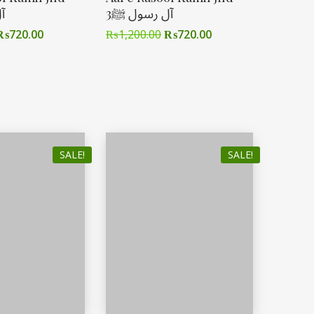
3آل رسول ﷺ
آ
₨
720.00
₨
1,200.00
₨
720.00
SALE!
SALE!