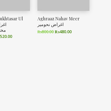
ukhtasar Ul
Aghraaz Nahav Meer
اغراض نحومیر
مخت
₨
800.00
₨
480.00
520.00