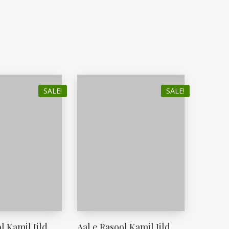
SALE!
SALE!
l Kamil Jild
Aal e Rasool Kamil Jild