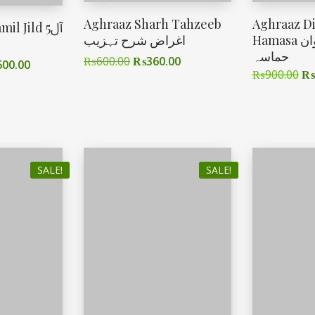
Aghraaz Sharh Tahzeeb
Aghraaz D
il Jild 5آل
Hamasa اغراض دیوان
اغراض شرح تہزیب
حماسہ
₨
600.00
₨
360.00
600.00
₨
900.00
₨
SALE!
SALE!