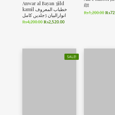
Anwar al Bayan 3jild
ﷺ
kamil خطباب المعروف
₨
1,200.00
₨
72
انوارالبیان 3جلدیں کامل
₨
4,200.00
₨
2,520.00
SALE!