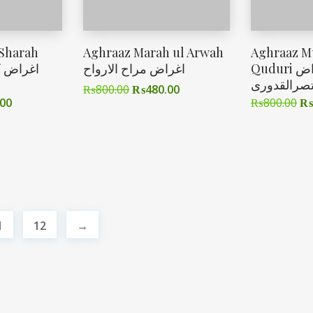
 Sharah
Aghraaz Marah ul Arwah
Aghraaz M
Quduri اغراض
اغراض مراح الارواح
صرالقدوری
₨
800.00
₨
480.00
.00
₨
800.00
₨
1
12
→