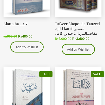
Alantaha الانتہا
Tafseer Maqasid e Tanzeel
2 jild kamil تفسیر
مقاصدالتنزیل 2 جلدیں کامل
₨
800.00
₨
480.00
₨
6,000.00
₨
3,600.00
Add to Wishlist
Add to Wishlist
SALE!
SALE!