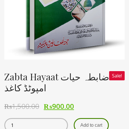
Zabta Hayaat ضابطہ حیات
Sale!
امپوٹڈ کاغذ
₨
1,500.00
₨
900.00
Add to cart