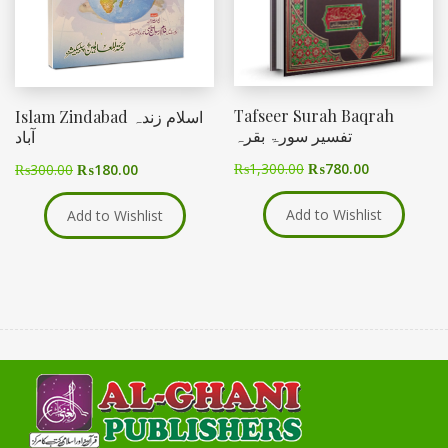
Tafseer Surah Baqrah
Islam Zindabad اسلام زندہ
تفسیر سورۃ بقرہ
آباد
₨
1,300.00
₨
780.00
₨
300.00
₨
180.00
Add to Wishlist
Add to Wishlist