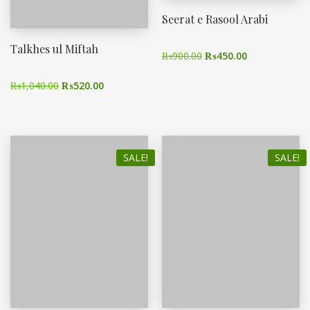
Seerat e Rasool Arabi
Talkhes ul Miftah
₨
900.00
₨
450.00
₨
1,040.00
₨
520.00
SALE!
SALE!