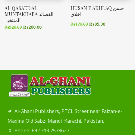
AL QASAED AL
HUSAN E AKHLAQ حسن
اخلاق
MUNTAKHABA القصائد
المنتخبہ
₨
170.00
₨
85.00
₨
520.00
₨
260.00
Al-Ghani Publishers, PTCL Street near Faizan-e-
Madina Old Sabzi Mandi Karachi, Pakistan.
Phone: +92 313 2578627