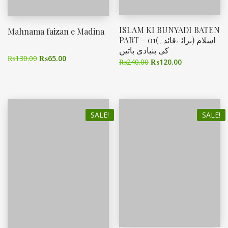
ISLAM KI BUNYADI BATEN
Mahnama faizan e Madina
PART – 01(برائےقائدہ) اسلام
کی بنیادی باتیں
₨
130.00
₨
65.00
₨
240.00
₨
120.00
SALE!
SALE!