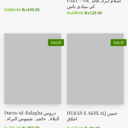
PART – 01(برائےقائدہ) اسلام
کی بنیادی باتیں
₨
860.00
₨
430.00
₨
240.00
₨
120.00
SALE!
SALE!
Duros-ul-Balagha دروس
HUSAN E AKHLAQ حسن
البلاغہ حاشیہ شموس البراغہ
اخلاق
₨
700.00
₨
350.00