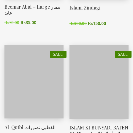
Beemar Abid – Large بیمار
Islami Zindagi
عابد
₨
70.00
₨
35.00
₨
300.00
₨
150.00
SALE!
SALE!
Al-Qutbi القطبي تصورات
ISLAM KI BUNYADI BATEN