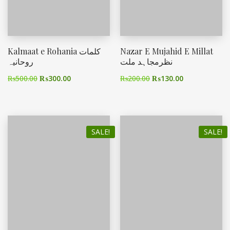
Kalmaat e Rohania کلمات
Nazar E Mujahid E Millat
نظرمجاہد ملت
روحانیہ
₨
500.00
₨
300.00
₨
200.00
₨
130.00
SALE!
SALE!