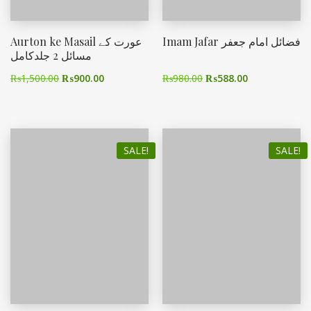
Imam Jafar فضائل امام جعفر
Aurton ke Masail عورت کے
مسائل 2 جلدکامل
₨
1,500.00
₨
900.00
₨
980.00
₨
588.00
SALE!
SALE!