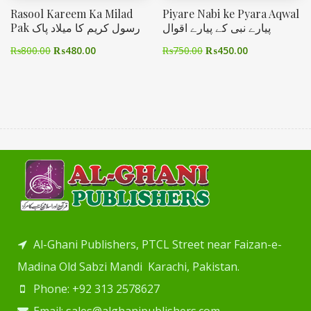
Rasool Kareem Ka Milad
Piyare Nabi ke Pyara Aqwal
پیارے نبی کے پیارے اقوال
Pak رسول کریم کا میلاد پاک
₨
800.00
₨
480.00
₨
750.00
₨
450.00
Al-Ghani Publishers, PTCL Street near Faizan-e-
Madina Old Sabzi Mandi Karachi, Pakistan.
Phone: +92 313 2578627
Email: sales@alghanipublishers.com