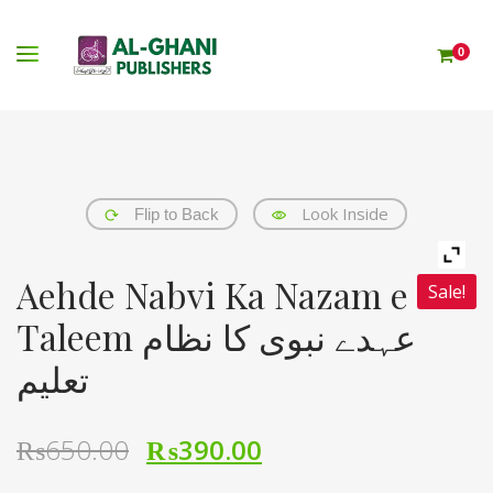
0
Look Inside
Flip to Back
Aehde Nabvi Ka Nazam e
Sale!
Taleem عہدے نبوی کا نظام
تعلیم
₨
650.00
₨
390.00