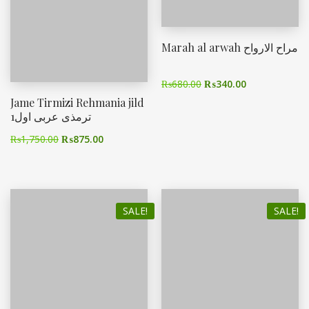
Marah al arwah مراح الارواح
₨
680.00
₨
340.00
Jame Tirmizi Rehmania jild
1ترمذی عربی اول
₨
1,750.00
₨
875.00
SALE!
SALE!