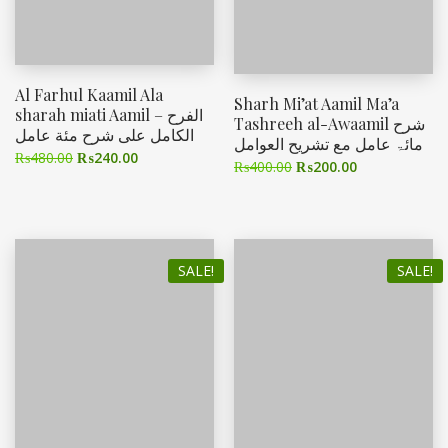
Al Farhul Kaamil Ala
Sharh Mi’at Aamil Ma’a
sharah miati Aamil – الفرح
Tashreeh al-Awaamil شرح
الكامل على شرح مئة عامل
مائۃ عامل مع تشریح العوامل
₨
480.00
₨
240.00
₨
400.00
₨
200.00
SALE!
SALE!