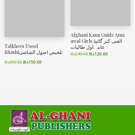
Alghani Kanz Guide Ama
awal Girls الغنی کنز گائیڈ
Talkhees Usool
عامہ اول طالبات
Shashiتلخیص اصول الشاشی
₨
240.00
₨
120.00
₨
300.00
₨
150.00