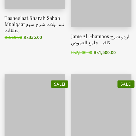
Tasheelaat Sharah Sabah
Mualqaat تسہیلات شرح سبع
معلقات
Jame Al Ghamoos اردو شرح
₨
560.00
₨
336.00
کافیہ جامع الغموص
₨
2,500.00
₨
1,500.00
SALE!
SALE!