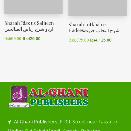
Sharah Riaz us Salheen
Sharah Intkhab e
اردو شرح ریاض الصالحین
Hadeesشرح انتخاب حدیث
₨
600.00
₨
420.00
₨
6,875.00
₨
4,125.00
Al-Ghani Publishers, PTCL Street near Faizan-e-