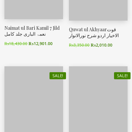
Naimat ul Bari Kamil 7 Jild
Quwat ul Akhyaarقوت
نعمۃ الباری جلد کامل
الاخیار اردو شرح نورالانوار
₨
18,430.00
₨
12,901.00
₨
3,350.00
₨
2,010.00
SALE!
SALE!