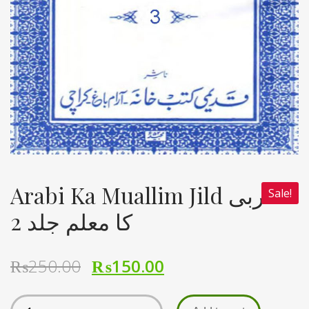
Arabi Ka Muallim Jild عربی
Sale!
کا معلم جلد 2
₨
250.00
₨
150.00