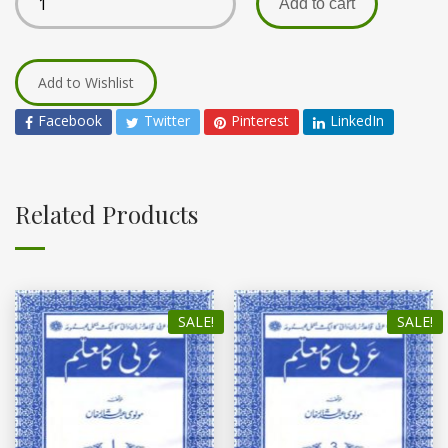
Add to cart
Add to Wishlist
Facebook
Twitter
Pinterest
LinkedIn
Related Products
SALE!
SALE!