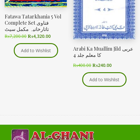
Fatawa Tatarkhania 5 Vol
Complete Set فتاوی
تاتارخانیہ مکمل سیٹ
₨
7,200.00
₨
4,320.00
Arabi Ka Muallim Jild عربی
Add to Wishlist
کا معلم جلد 4
₨
400.00
₨
240.00
Add to Wishlist