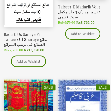
Tafseer E Madarik Vol 3
تفسیر مدارک 3 جلد مکمل
سیٹ قدیمی
₨
6,270.00
₨
3,762.00
Add to Wishlist
Bada E Us Sanaye Fi
Tarteeb Ul Sharaye بدائع
الصنائع فی ترتیب الشرائع
₨
22,200.00
₨
13,320.00
Add to Wishlist
SALE!
SALE!