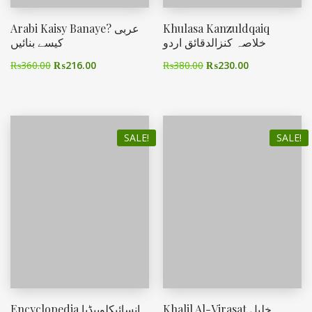
Arabi Kaisy Banaye? عربی
Khulasa Kanzuldqaiq
خلاصہ کنزالدقائق اردو
کیسے بنائیں
₨
360.00
₨
216.00
₨
380.00
₨
230.00
SALE!
SALE!
Khalil Al-Virasat خلیل
Encyclopedia انسائیکلوپیڈیا