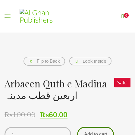
0
Look Inside
Flip to Back
Arbaeen Qutb e Madina
Sale!
اربعین قطب مدینہ
₨
100.00
₨
60.00
Add to cart