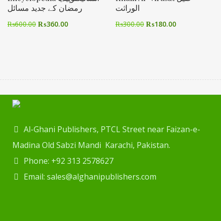
الوراثت
رمضان کے جدید مسائل
₨
600.00
₨
360.00
₨
300.00
₨
180.00
Al-Ghani Publishers, PTCL Street near Faizan-e-
Madina Old Sabzi Mandi Karachi, Pakistan.
Phone: +92 313 2578627
Email: sales@alghanipublishers.com