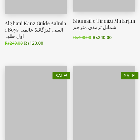
Shumail e Tirmizi Mutarjim
Alghani Kanz Guide Aalmia
شمائل ترمذی مترجم
1 Boys الغنی کنزگائیڈ عالمیہ
اول طلبہ
₨
400.00
₨
240.00
₨
240.00
₨
120.00
SALE!
SALE!