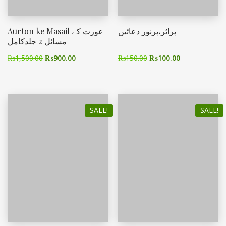
پراثر،پرنور دعائیں
Aurton ke Masail عورت کے
مسائل 2 جلدکامل
₨
1,500.00
₨
900.00
₨
150.00
₨
100.00
SALE!
SALE!