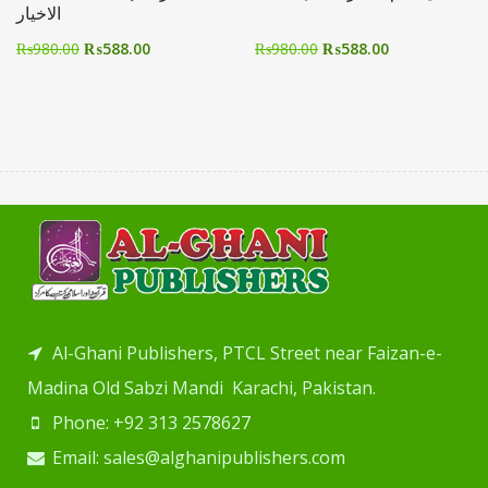
الاخیار
₨
980.00
₨
588.00
₨
980.00
₨
588.00
Al-Ghani Publishers, PTCL Street near Faizan-e-
Madina Old Sabzi Mandi Karachi, Pakistan.
Phone: +92 313 2578627
Email: sales@alghanipublishers.com