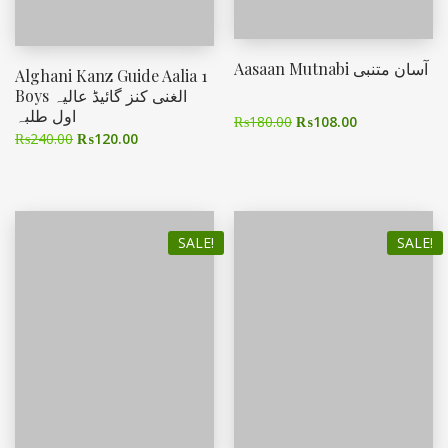
Aasaan Mutnabi آسان متنبی
Alghani Kanz Guide Aalia 1
Boys الغنی کنز گائیڈ عالیہ
اول طلبہ
₨
180.00
₨
108.00
₨
240.00
₨
120.00
SALE!
SALE!