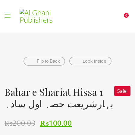
0
Look Inside
Flip to Back
Bahar e Shariat Hissa 1
Sale!
بہارشریعت حصہ اول سادہ
₨
200.00
₨
100.00