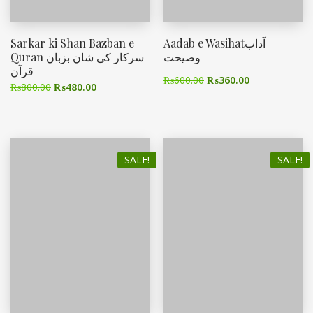
Sarkar ki Shan Bazban e
Aadab e Wasihatآداب
وصیحت
Quran سرکار کی شان بزبان
قرآن
₨
600.00
₨
360.00
₨
800.00
₨
480.00
SALE!
SALE!