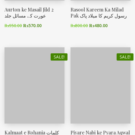
Aurton ke Masail Jild 2
Rasool Kareem Ka Milad
Pak رسول کریم کا میلاد پاک
عورت کے مسائل جلد
₨
950.00
₨
570.00
₨
800.00
₨
480.00
SALE!
SALE!
Kalmaat e Rohania کلمات
Piyare Nabi ke Pyara Aqwal