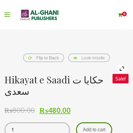
0
Look Inside
Flip to Back
Hikayat e Saadi حکایا ت
Sale!
سعدی
₨
800.00
₨
480.00
Add to cart