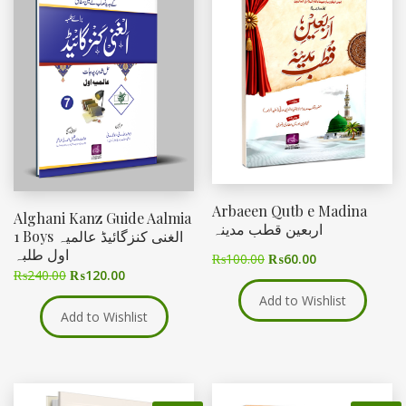
Arbaeen Qutb e Madina
Alghani Kanz Guide Aalmia
اربعین قطب مدینہ
1 Boys الغنی کنزگائیڈ عالمیہ
اول طلبہ
₨
100.00
₨
60.00
₨
240.00
₨
120.00
Add to Wishlist
Add to Wishlist