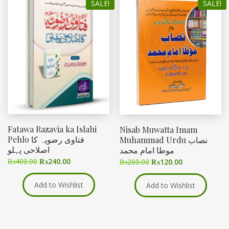
SALE!
SALE!
Fatawa Razavia ka Islahi
Nisab Muwatta Imam
Pehlo فتاوی رضویہ کا
Muhammad Urdu نصاب
اصلاحی پہلو
موطا امام محمد
₨
400.00
₨
240.00
₨
200.00
₨
120.00
Add to Wishlist
Add to Wishlist