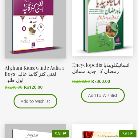
Encyclopedia انسائیکلوپیڈیا
Alghani Kanz Guide Aalia 1
رمضان کے جدید مسائل
Boys الغنی کنز گائیڈ عالیہ
اول طلبہ
₨
600.00
₨
360.00
₨
240.00
₨
120.00
Add to Wishlist
Add to Wishlist
SALE!
SALE!