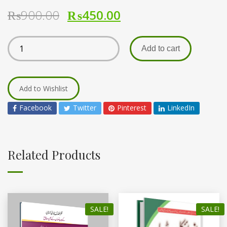
₨
900.00
₨
450.00
Add to cart
Add to Wishlist
Facebook
Twitter
Pinterest
LinkedIn
Related Products
SALE!
SALE!