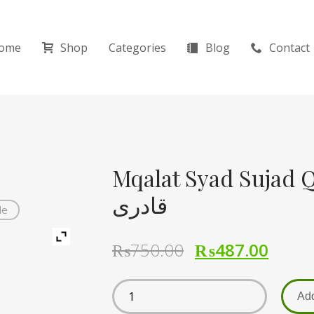
ome
Shop
Categories
Blog
Contact
Mqalat Syad Sujad Qadri ید شجاعت
قادری
de
₨
750.00
₨
487.00
Add