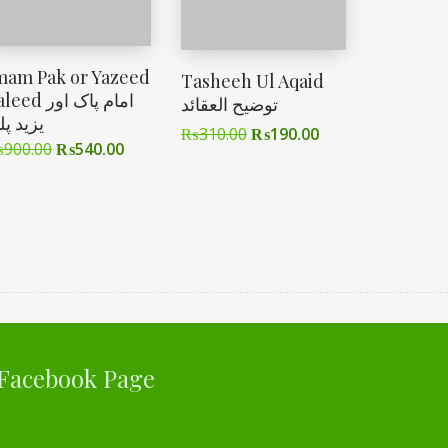
mam Pak or Yazeed
Tasheeh Ul Aqaid
ed امام پاک اور
توضیح العقائد
یزید پل
₨
310.00
₨
190.00
₨
900.00
₨
540.00
Facebook Page