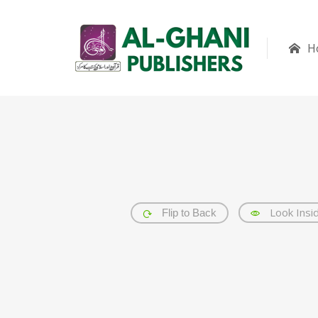
H
Look Insi
Flip to Back