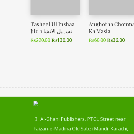
Tasheel Ul Inshaa
Anghotha Chomn
Jild 1 تسہیل الانشا
Ka Masla
₨
220.00
₨
130.00
₨
60.00
₨
36.00
Al-Ghani Publishers, PTCL Street near
Faizan-e-Madina Old Sabzi Mandi Karachi,