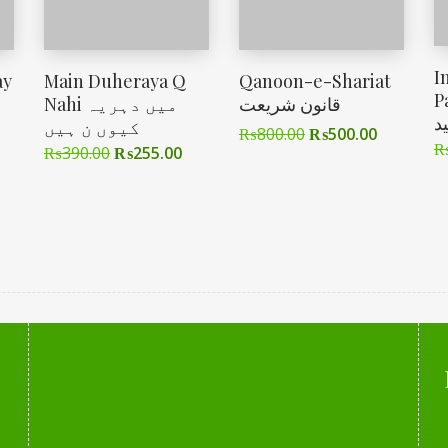
I
ay
Main Duheraya Q
Qanoon-e-Shariat
Pale
قانون شریعت
Nahi میں دہریہ
ید
کیوں ن ہیں
₨
800.00
₨
500.00
₨
390.00
₨
255.00