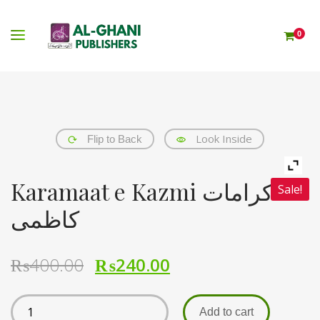
0
Look Inside
Flip to Back
Karamaat e Kazmi کرامات
Sale!
کاظمی
₨
400.00
₨
240.00
Add to cart