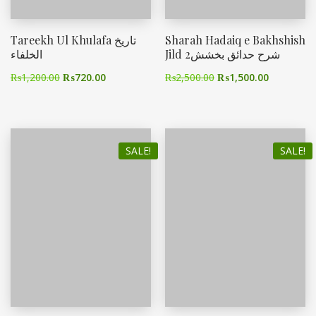
Tareekh Ul Khulafa تاریخ
Sharah Hadaiq e Bakhshish
Jild 2شرح حدائق بخشش
الخلفاء
₨
1,200.00
₨
720.00
₨
2,500.00
₨
1,500.00
SALE!
SALE!