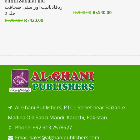
Sunni Sahafat Jild
ردقادیانیت اور سنی صحافت
₨
900.00
₨
540.00
جلد 2
₨
700.00
₨
420.00
Al-Ghani Publishers, PTCL Street near Faizan-e-
Madina Old Sabzi Mandi Karachi, Pakistan.
Phone: +92 313 2578627
Email: sales@alghanipublishers.com