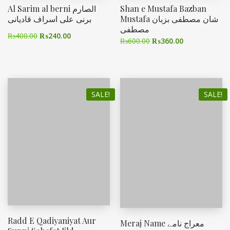
Al Sarim al berni الصارم
Shan e Mustafa Bazban
Mustafa شان مصطفی بزبان
برنی علی اسراف قادیانی
مصطفی
₨
400.00
₨
240.00
₨
600.00
₨
360.00
SALE!
SALE!
Radd E Qadiyaniyat Aur
Meraj Name معراج نامے