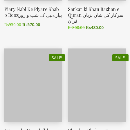
Piary Nabi Ke Piyare Shab
Sarkar ki Shan Bazban e
Quran سرکار کی شان بزبان
o Roozپیارےنبی کے شب و روز
قرآن
₨
950.00
₨
570.00
₨
800.00
₨
480.00
SALE!
SALE!