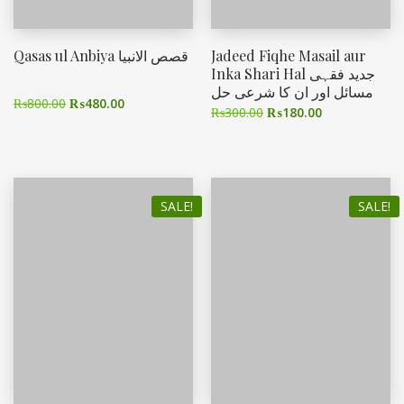
Qasas ul Anbiya قصص الانبیا
Jadeed Fiqhe Masail aur
Inka Shari Hal جدید فقہی
مسائل اور ان کا شرعی حل
₨
800.00
₨
480.00
₨
300.00
₨
180.00
SALE!
SALE!