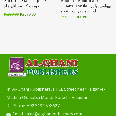
Aurton ke Masail Jild 2
Phoolon Phalon aur
sabziyon se ilaj پھولوں پھلوں
عورت کے مسائل جلد
اور سبزیوں سے علاج
₨
950.00
₨
570.00
₨
430.00
₨
260.00
Al-Ghani Publishers, PTCL Street near Faizan-e-
Madina Old Sabzi Mandi Karachi, Pakistan.
Phone: +92 313 2578627
Email: sales@alghanipublishers.com