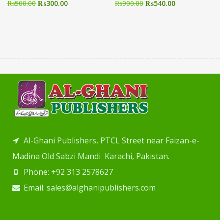
₨
500.00
₨
300.00
₨
900.00
₨
540.00
Al-Ghani Publishers, PTCL Street near Faizan-e-
Madina Old Sabzi Mandi Karachi, Pakistan.
Phone: +92 313 2578627
Email: sales@alghanipublishers.com