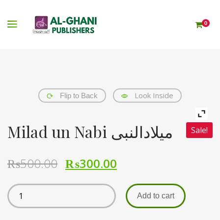
0
Look Inside
Flip to Back
Milad un Nabi میلادالنبی
Sale!
₨
500.00
₨
300.00
Add to cart