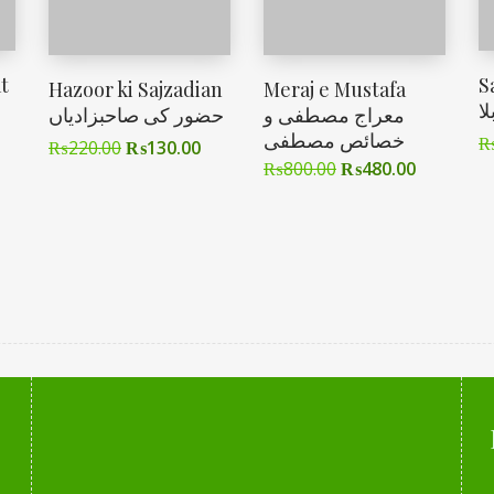
t
S
Hazoor ki Sajzadian
Meraj e Mustafa
ا
معراج مصطفی و
حضور کی صاحبزادیاں
خصائص مصطفی
₨
220.00
₨
130.00
₨
800.00
₨
480.00