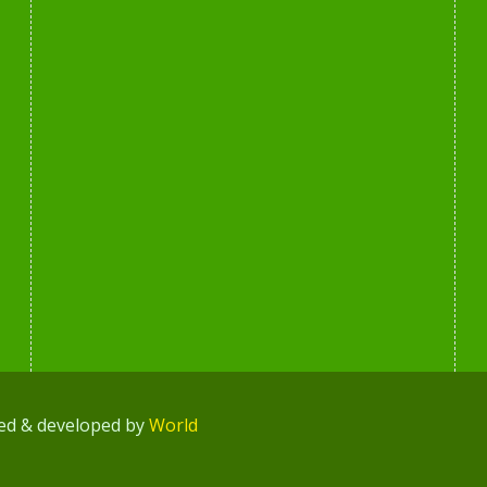
ned & developed by
World