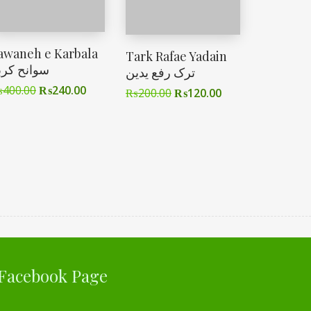
awaneh e Karbala
Tark Rafae Yadain
سوانح کربل
ترک رفع یدین
₨
400.00
₨
240.00
₨
200.00
₨
120.00
Facebook Page