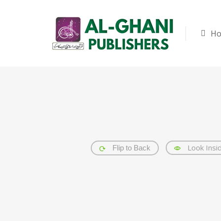
H
Look Insi
Flip to Back