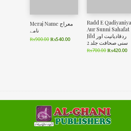
Radd E Qadiyaniya
Meraj Name معراج
Aur Sunni Sahafat
نامے
Jild ردقادیانیت اور
₨
900.00
₨
540.00
سنی صحافت جلد 2
₨
700.00
₨
420.00