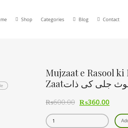
ome
Shop
Categories
Blog
Contact
Mujzaat e Rasool ki 
Zaat جلی کی ذات
de
₨
600.00
₨
360.00
Add