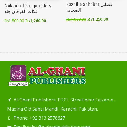
Fazail e Sahabat فضائل
Nakaat ul Furqan Jild 5
الصحابۃ
نکات الفرقان جلد
₨
1,800.00
₨
1,250.00
₨
1,800.00
₨
1,260.00
Al-Ghani Publishers, PTCL Street near Faizan-e-
Madina Old Sabzi Mandi Karachi, Pakistan.
Phone: +92 313 2578627
Email: sales@alghanipublishers.com