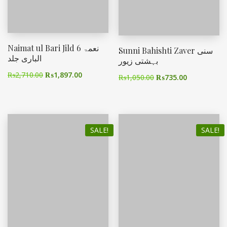
Naimat ul Bari Jild 6 نعمۃ
Sunni Bahishti Zaver سنی
الباری جلد
بہشتی زیور
₨
2,710.00
₨
1,897.00
₨
1,050.00
₨
735.00
SALE!
SALE!