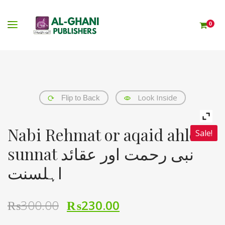
0
Look Inside
Flip to Back
Nabi Rehmat or aqaid ahle
Sale!
sunnat نبی رحمت اور عقائد
اہلسنت
₨
300.00
₨
230.00