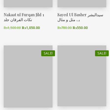
Nakaat ul Furqan Jild 1
Sayed Ul Basher سیدالبشر
بے مثل و مثال
نکات الفرقان جلد
₨
1,500.00
₨
1,050.00
₨
780.00
₨
550.00
SALE!
SALE!