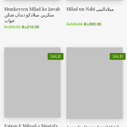
Munkereen Milad ko Jawab
Milad un Nabi میلادالنبی
منکرین میلادکو دنداں شکن
جواب
₨
500.00
₨
300.00
₨
350.00
₨
210.00
SALE!
SALE!
Faizan E Milaad e Mustafa