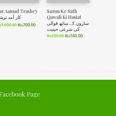
ar Aamad Trashey
Sazun Ke Sath
کار آمد ترش
Qawali Ki Hasiat
سازوں کے ساتھ قوالی
₨
1,000.00
₨
700.00
کی شرعی حیثیت
₨
220.00
₨
160.00
Facebook Page