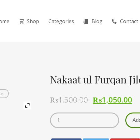
ome
Shop
Categories
Blog
Contact
de
₨
1,500.00
₨
1,050.00
Add