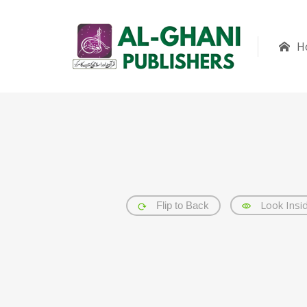
H
Look Insi
Flip to Back