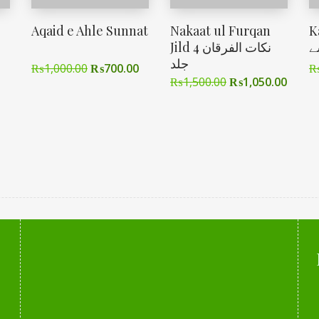
Aqaid e Ahle Sunnat
Nakaat ul Furqan
K
ے
Jild 4 نکات الفرقان
جلد
₨
1,000.00
₨
700.00
₨
1,500.00
₨
1,050.00