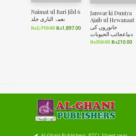
Naimat ul Bari Jild 6
Janwar ki Duniya
نعمۃ الباری جلد
Ajaib ul Hewanaat
جانوروں کی
₨
2,710.00
₨
1,897.00
دنیاعجائب الحیونات
₨
350.00
₨
210.00
Al-Ghani Publishers, PTCL Street near