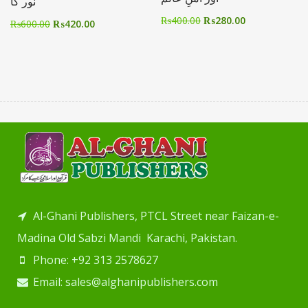
نور کا
₨
400.00
₨
280.00
₨
600.00
₨
420.00
Al-Ghani Publishers, PTCL Street near Faizan-e-
Madina Old Sabzi Mandi Karachi, Pakistan.
Phone: +92 313 2578627
Email: sales@alghanipublishers.com