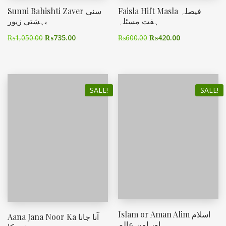
Faisla Hift Masla فیصلہ
Sunni Bahishti Zaver سنی
ہفت مسئلہ
بہشتی زیور
₨
1,050.00
₨
735.00
₨
600.00
₨
420.00
SALE!
SALE!
Islam or Aman Alim اسلام
Aana Jana Noor Ka آنا جانا
اور امنِ عالم