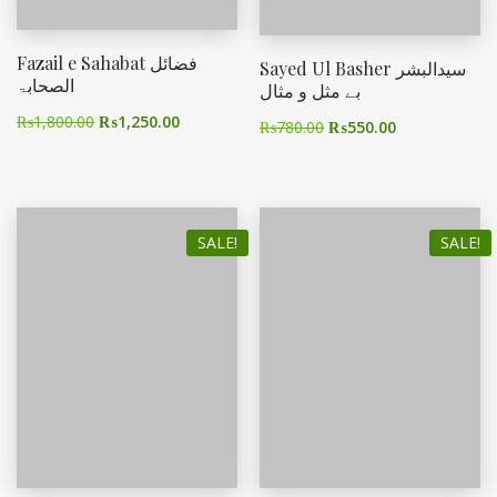
Fazail e Sahabat فضائل
Sayed Ul Basher سیدالبشر
الصحابۃ
بے مثل و مثال
₨
1,800.00
₨
1,250.00
₨
780.00
₨
550.00
SALE!
SALE!