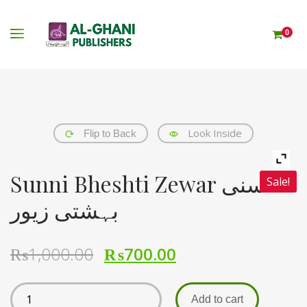
0
Look Inside
Flip to Back
Sunni Bheshti Zewar سنی
Sale!
بہشتی زیور
₨
1,000.00
₨
700.00
Add to cart