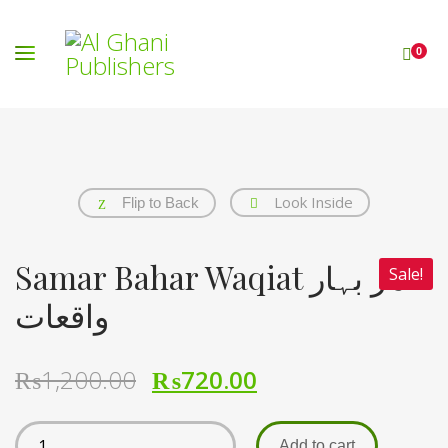
0
Look Inside
Flip to Back
Samar Bahar Waqiat ثمر بہار
Sale!
واقعات
₨
1,200.00
₨
720.00
Add to cart