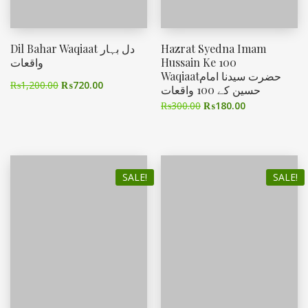
Dil Bahar Waqiaat دل بہار
Hazrat Syedna Imam
واقعات
Hussain Ke 100
Waqiaatحضرت سیدنا امام
₨
1,200.00
₨
720.00
حسین کے 100 واقعات
₨
300.00
₨
180.00
SALE!
SALE!