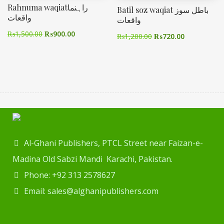
Rahnuma waqiatراہنما
Batil soz waqiat باطل سوز
واقعات
واقعات
₨
1,500.00
₨
900.00
₨
1,200.00
₨
720.00
Al-Ghani Publishers, PTCL Street near Faizan-e-
Madina Old Sabzi Mandi Karachi, Pakistan.
Phone: +92 313 2578627
Email: sales@alghanipublishers.com