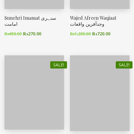
Sunehri Imamat سنہری
Wajed Afreen Waqiaat
وجدآفرین واقعات
امامت
₨
450.00
₨
270.00
₨
1,200.00
₨
720.00
SALE!
SALE!