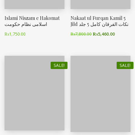
Islami Niszam e Hakomat
Nakaat ul Furqan Kamil 5
Jild نکات الفرقان کامل 5 جلد
اسلامی نظام حکومت
₨
1,750.00
₨
7,800.00
₨
5,460.00
SALE!
SALE!