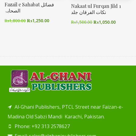
Fazail e Sahabat فضائل
Nakaat ul Furqan Jild 1
الصحابۃ
نکات الفرقان جلد
₨
1,800.00
₨
1,250.00
₨
1,500.00
₨
1,050.00
Al-Ghani Publishers, PTCL Street near Faizan-e-
Madina Old Sabzi Mandi Karachi, Pakistan.
Phone: +92 313 2578627
Email: sales@alghanipublishers.com