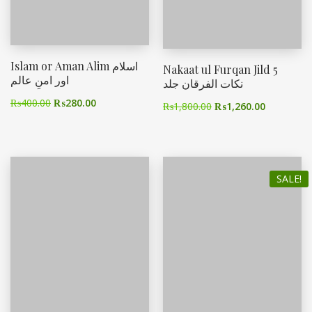
Islam or Aman Alim اسلام
Nakaat ul Furqan Jild 5
اور امنِ عالم
نکات الفرقان جلد
₨
400.00
₨
280.00
₨
1,800.00
₨
1,260.00
SALE!