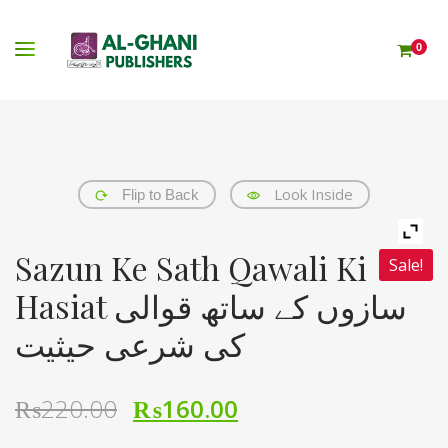
0
Look Inside
Flip to Back
Sazun Ke Sath Qawali Ki
Sale!
Hasiat سازوں کے ساتھ قوالی
کی شرعی حیثیت
₨
220.00
₨
160.00