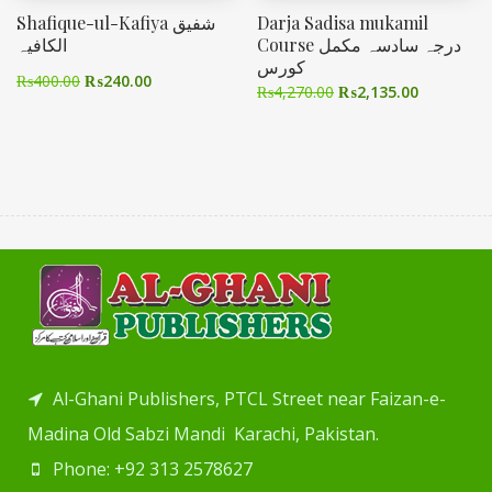
Shafique-ul-Kafiya شفیق
Darja Sadisa mukamil
الکافیہ
Course درجہ سادسہ مکمل
کورس
₨
400.00
₨
240.00
₨
4,270.00
₨
2,135.00
Al-Ghani Publishers, PTCL Street near Faizan-e-
Madina Old Sabzi Mandi Karachi, Pakistan.
Phone: +92 313 2578627