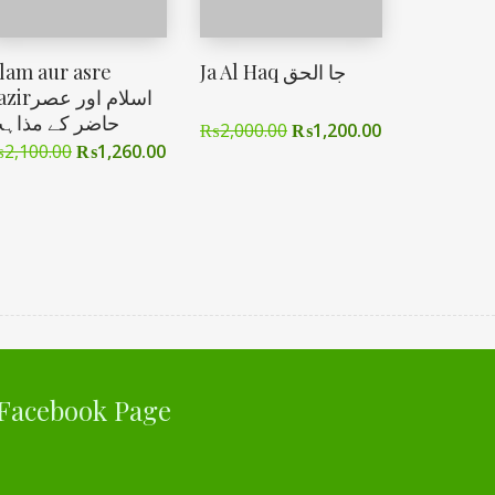
slam aur asre
Ja Al Haq جا الحق
اسلام اور عص
حاضر کے مذاہ
₨
2,000.00
₨
1,200.00
₨
2,100.00
₨
1,260.00
Facebook Page