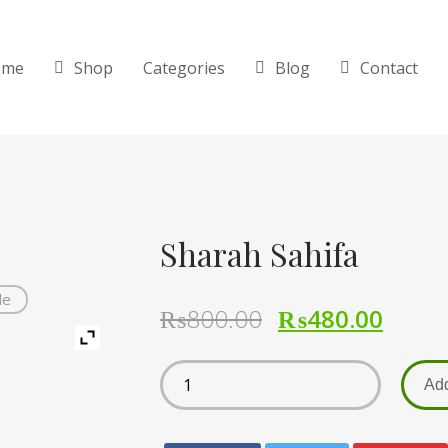
ome
Shop
Categories
Blog
Contact
Sharah Sahifa
de
₨
800.00
₨
480.00
Add