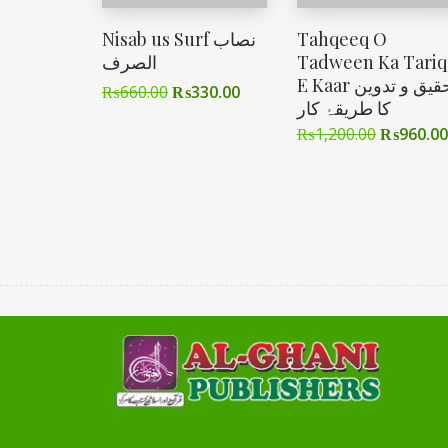
Nisab us Surf نصاب
Tahqeeq O
الصرف
Tadween Ka Tariq
E Kaar تحقیق و تدوین
₨
660.00
₨
330.00
کا طریقۂ کار
₨
1,200.00
₨
960.00