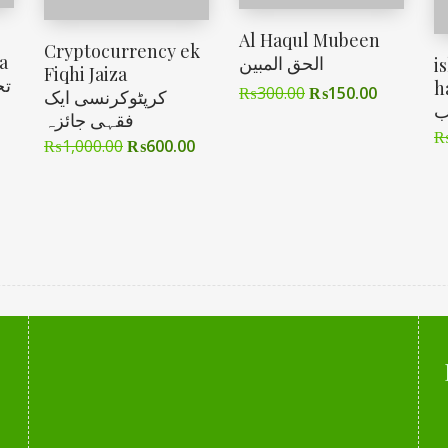
Al Haqul Mubeen
Cryptocurrency ek
a
الحق المبین
i
Fiqhi Jaiza
hazirر
₨
300.00
₨
150.00
کرپٹوکرنسی ایک
ب
فقہی جائزہ
₨
1,000.00
₨
600.00