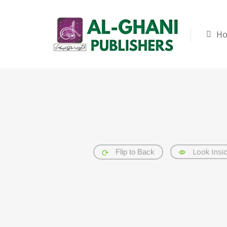
H
Look Insi
Flip to Back