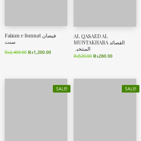
Faizan e Sunnat فیضان
AL QASAED AL
سنت
MUNTAKHABA القصائد
المنتخبہ
₨
2,400.00
₨
1,200.00
₨
520.00
₨
260.00
SALE!
SALE!