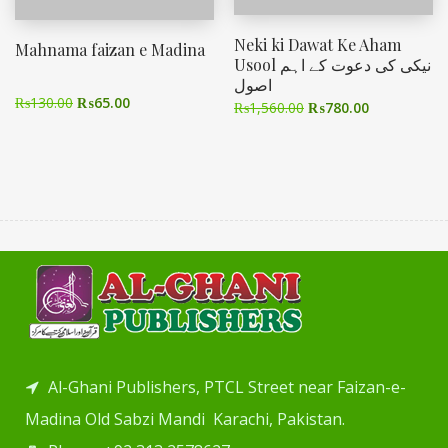
Neki ki Dawat Ke Aham
Mahnama faizan e Madina
Usool نیکی کی دعوت کے اہم
اصول
₨
130.00
₨
65.00
₨
1,560.00
₨
780.00
Al-Ghani Publishers, PTCL Street near Faizan-e-
Madina Old Sabzi Mandi Karachi, Pakistan.