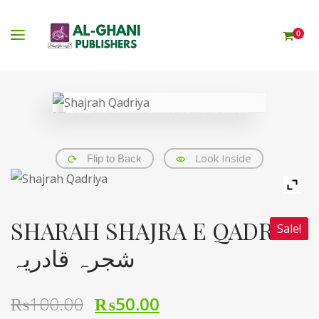
0
Look Inside
Flip to Back
SHARAH SHAJRA E QADRIYA
Sale!
شجرہ قادریہ
₨
100.00
₨
50.00