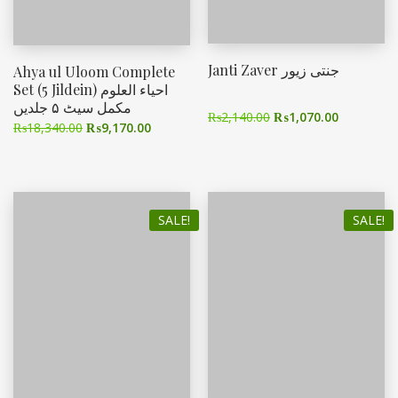
Janti Zaver جنتی زیور
Ahya ul Uloom Complete
Set (5 Jildein) احیاء العلوم
مکمل سیٹ ۵ جلدیں
₨
2,140.00
₨
1,070.00
₨
18,340.00
₨
9,170.00
SALE!
SALE!