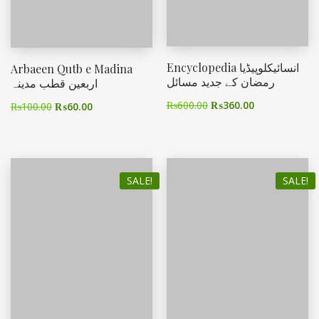
Encyclopedia انسائیکلوپیڈیا
Arbaeen Qutb e Madina
رمضان کے جدید مسائل
اربعین قطب مدینہ
₨
600.00
₨
360.00
₨
100.00
₨
60.00
SALE!
SALE!