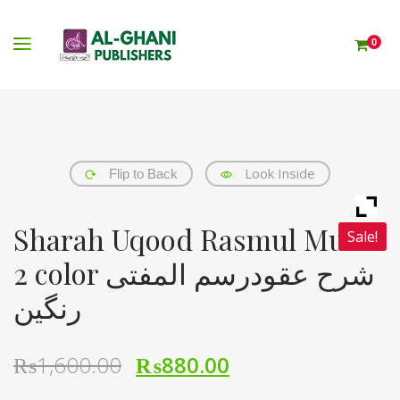
0
Look Inside
Flip to Back
Sharah Uqood Rasmul Mufti
Sale!
2 color شرح عقودرسم المفتی
رنگین
₨
1,600.00
₨
880.00