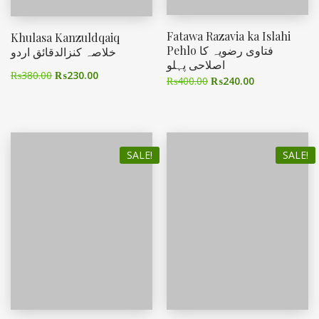
Fatawa Razavia ka Islahi
Khulasa Kanzuldqaiq
Pehlo فتاوی رضویہ کا
خلاصہ کنزالدقائق اردو
اصلاحی پہلو
₨
380.00
₨
230.00
₨
400.00
₨
240.00
SALE!
SALE!