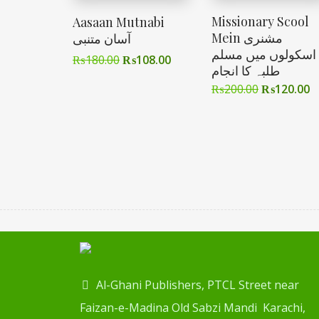
Missionary Scool
Aasaan Mutnabi
Mein مشنری
آسان متنبی
اسکولوں میں مسلم
₨
180.00
₨
108.00
طلبہ کا انجام
₨
200.00
₨
120.00
Al-Ghani Publishers, PTCL Street near
Faizan-e-Madina Old Sabzi Mandi Karachi,