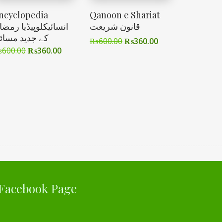
ncyclopedia
Qanoon e Shariat
قانون شریعت
انسائیکلوپیڈیا رمضا
کے جدید مسائ
₨
600.00
₨
360.00
₨
600.00
₨
360.00
Facebook Page