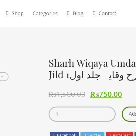
Shop
Categories
Blog
Contact
Sharh Wiqaya Umda a
Jild 1قایہ جلد اول
de
₨
1,500.00
₨
750.00
Add
Facebook
Twitter
Pinterest