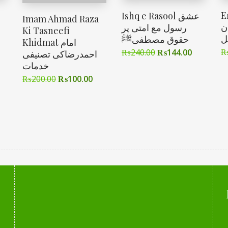
E
Ishq e Rasool عشق
Imam Ahmad Raza
ن
رسول مع امتی پر
Ki Tasneefi
ل
حقوق مصطفیﷺ
Khidmat امام
₨
240.00
₨
144.00
احمدرضاکی تصنیفی
خدمات
₨
200.00
₨
100.00