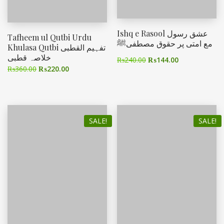
Ishq e Rasool عشق رسول
Tafheem ul Qutbi Urdu
مع امتی پر حقوق مصطفیﷺ
Khulasa Qutbi تفہیم القطبی
خلاصہ قطبی
₨
240.00
₨
144.00
₨
360.00
₨
220.00
SALE!
SALE!