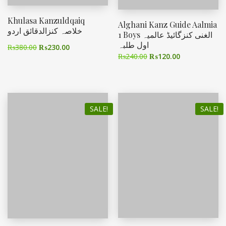
Khulasa Kanzuldqaiq
Alghani Kanz Guide Aalmia
خلاصہ کنزالدقائق اردو
1 Boys الغنی کنزگائیڈ عالمیہ
اول طلبہ
₨
380.00
₨
230.00
₨
240.00
₨
120.00
SALE!
SALE!