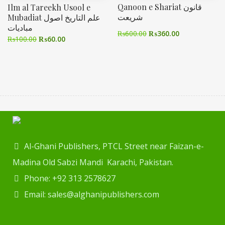
Qanoon e Shariat قانون
Ilm al Tareekh Usool e
شریعت
Mubadiat علم التاریخ اصول
مبادیات
₨
600.00
₨
360.00
₨
100.00
₨
60.00
Al-Ghani Publishers, PTCL Street near Faizan-e-
Madina Old Sabzi Mandi Karachi, Pakistan.
Phone: +92 313 2578627
Email: sales@alghanipublishers.com