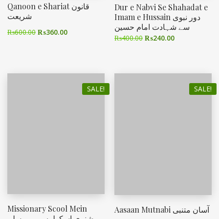
Qanoon e Shariat قانون
Dur e Nabvi Se Shahadat e
شریعت
Imam e Hussain دور نبوی
سے شہادت امام حسین
₨
600.00
₨
360.00
₨
400.00
₨
240.00
SALE!
SALE!
Missionary Scool Mein
Aasaan Mutnabi آسان متنبی
مشنری اسکولوں میں مسلم