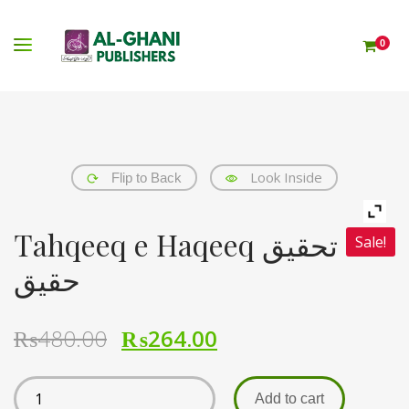
0
Look Inside
Flip to Back
Tahqeeq e Haqeeq تحقیق
Sale!
حقیق
₨
480.00
₨
264.00
Add to cart