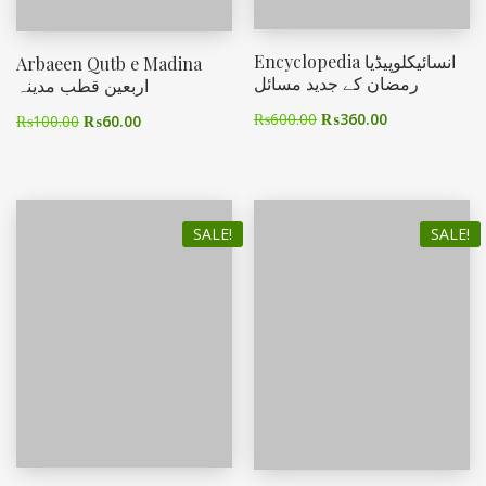
Encyclopedia انسائیکلوپیڈیا
Arbaeen Qutb e Madina
رمضان کے جدید مسائل
اربعین قطب مدینہ
₨
600.00
₨
360.00
₨
100.00
₨
60.00
SALE!
SALE!