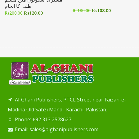
طلبہ کا انجام
₨
180.00
₨
108.00
₨
200.00
₨
120.00
Al-Ghani Publishers, PTCL Street near Faizan-e-
Madina Old Sabzi Mandi Karachi, Pakistan.
Phone: +92 313 2578627
Email: sales@alghanipublishers.com