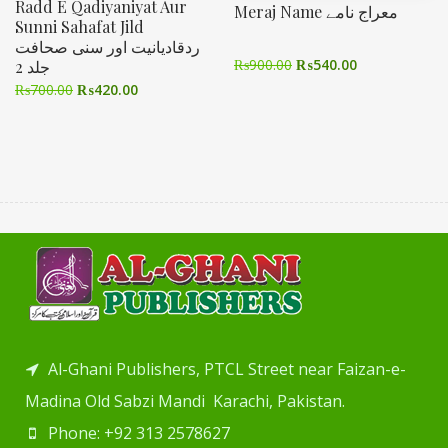
Radd E Qadiyaniyat Aur
Meraj Name معراج نامے
Sunni Sahafat Jild
ردقادیانیت اور سنی صحافت
₨
900.00
₨
540.00
جلد 2
₨
700.00
₨
420.00
Al-Ghani Publishers, PTCL Street near Faizan-e-
Madina Old Sabzi Mandi Karachi, Pakistan.
Phone: +92 313 2578627