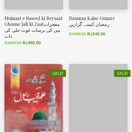
Mujzaat e Rasool ki Bersaat
Ramzan Kaise Guzare
رمضان کیسے گزاریں
Ghouse Jali ki Zaatمعجزات
نبی کی برسات غوث جلی کی
₨
900.00
₨
540.00
ذات
₨
600.00
₨
360.00
SALE!
SALE!