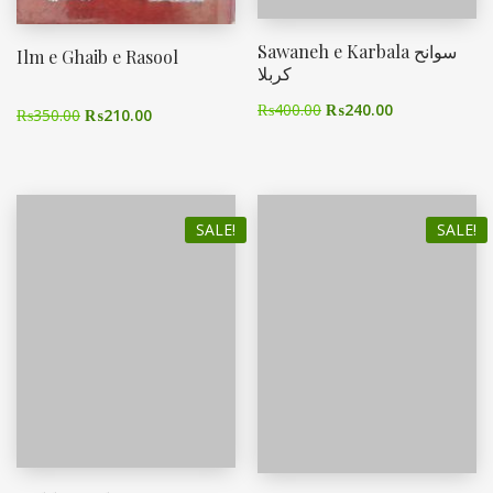
Sawaneh e Karbala سوانح
Ilm e Ghaib e Rasool
کربلا
₨
400.00
₨
240.00
₨
350.00
₨
210.00
SALE!
SALE!