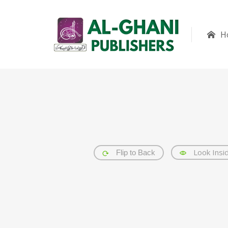
H
Look Insi
Flip to Back