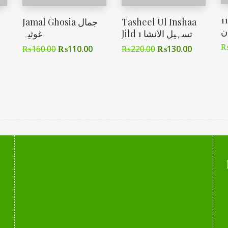
111-T
Jamal Ghosia جمال
Tasheel Ul Inshaa
ان
Jild 1 تسہیل الانشا
غوثیہ
₨
160.00
₨
110.00
₨
220.00
₨
130.00