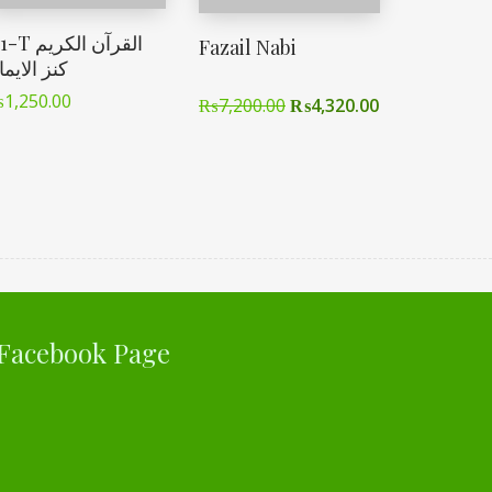
 القرآن الکریم
Fazail Nabi
کنز الایم
₨
1,250.00
₨
7,200.00
₨
4,320.00
Facebook Page