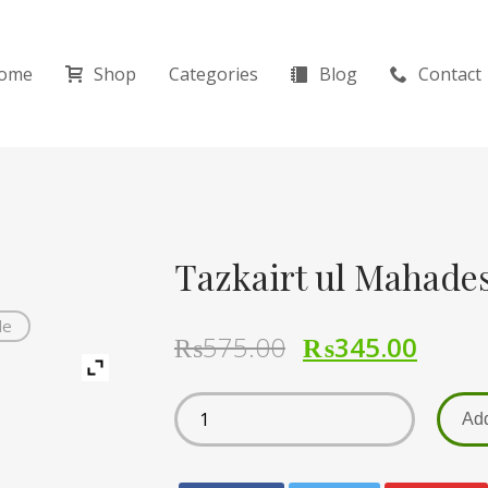
ome
Shop
Categories
Blog
Contact
de
₨
575.00
₨
345.00
Add