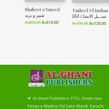
Shabeer o Yazeed
Tasheel Ul Inshaa
شبیر و یزید
Jild 2 تسہیل الانشا
₨
850.00
₨
510.00
₨
195.00
₨
120.00
Al-Ghani Publishers, PTCL Street near
Faizan-e-Madina Old Sabzi Mandi Karachi,