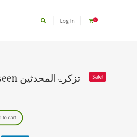
Log In
0
Tazkairt ul Mahadeseen تزکرۃالمحدثین
Sale!
 to cart