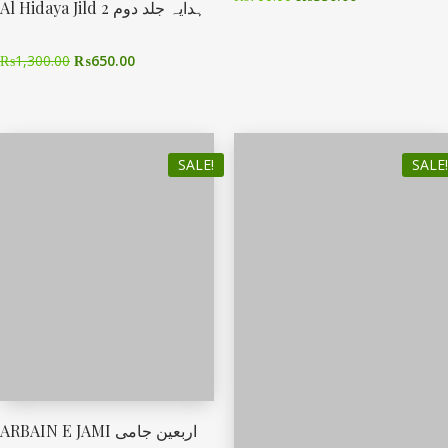
Al Hidaya Jild 2 ہدایہ جلد دوم
₨
1,300.00
₨
650.00
SALE!
SALE!
ARBAIN E JAMI اربعین جامی