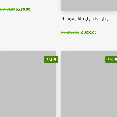
₨
160.00
₨
80.00
Hidaya Jild 1 ہدایہ جلد اول
₨
1,300.00
₨
650.00
SALE!
SALE!