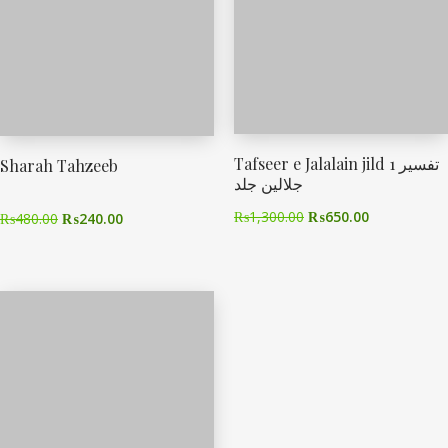
Tafseer e Jalalain jild 1 تفسیر
Sharah Tahzeeb
جلالین جلد
₨
1,300.00
₨
650.00
₨
480.00
₨
240.00