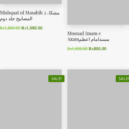
Mishqaat ul Masabih 2مشکاۃ
المصابیح جلد دوم
₨
1,800.00
₨
1,080.00
Musnad Imam e
Azamمسندامام اعظم
₨
1,600.00
₨
800.00
SALE!
SALE!