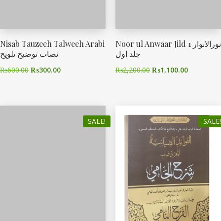
Nisab Tauzeeh Talweeh Arabi
Noor ul Anwaar Jild 1 نورالانوار
جلد اول
نصاب توضیح تلویح
₨
600.00
₨
300.00
₨
2,200.00
₨
1,100.00
SALE!
SALE!