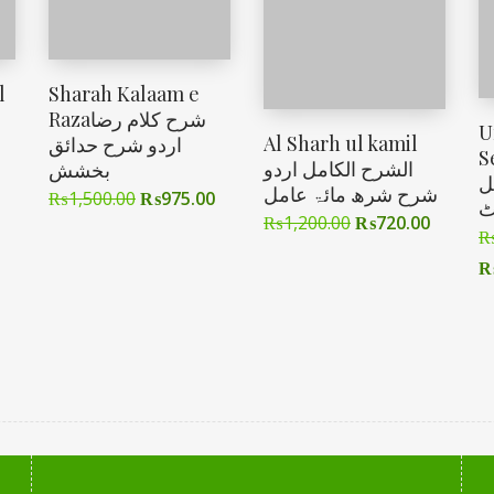
l
Sharah Kalaam e
Razaشرح کلام رضا
U
Al Sharh ul kamil
اردو شرح حدائق
Se
الشرح الکامل اردو
بخشش
ل
شرح شرھ مائۃ عامل
₨
1,500.00
₨
975.00
ٹ
₨
1,200.00
₨
720.00