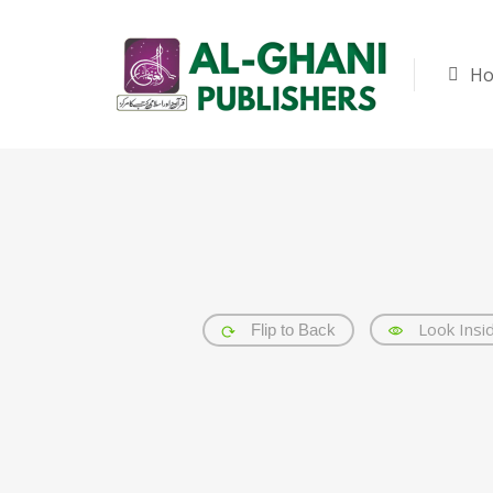
H
Look Insi
Flip to Back