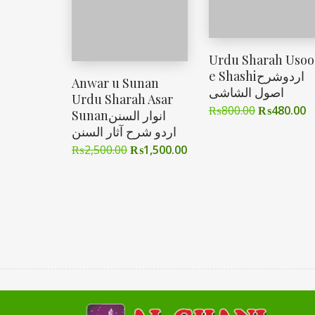
Urdu Sharah Usoo
e Shashiاردوشرح
Anwar u Sunan
اصول الشاشی
Urdu Sharah Asar
₨
800.00
₨
480.00
Sunanانوار السنن
اردو شرح آثار السنن
₨
2,500.00
₨
1,500.00