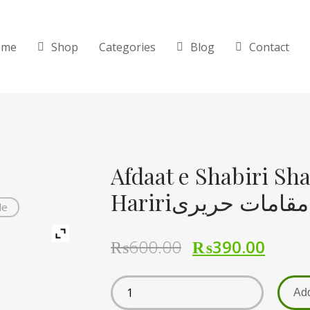
ome
Shop
Categories
Blog
Contact
Afdaat e Shabiri S
Haririمات حریری
de
₨
600.00
₨
390.00
Add