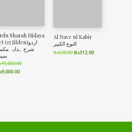
rdu Sharah Hidaya
Al Nave ul Kabir
t (15 Jilden)اردو
النوع الکبیر
شرح ہدایہ مکم
₨
520.00
₨
312.00
سی
₨
15,000.00
₨
9,000.00