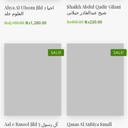
Shaikh Abdul Qadir Gilani
Ahya Al Uloom Jild 1 احیا
شیخ عبدالقادر جیلانی
العلوم جلد
₨
400.00
₨
220.00
₨
2,100.00
₨
1,260.00
SALE!
SALE!
Aal e Rasool Jild 5 آل رسول
Qasas Al Anbiya Small