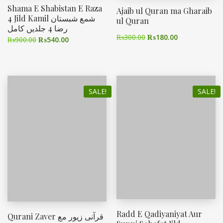
Shama E Shabistan E Raza
Ajaib ul Quran ma Gharaib
4 Jild Kamil شمع شبستان
ul Quran
رضا 4 جلدیں کامل
₨
300.00
₨
180.00
₨
900.00
₨
540.00
SALE!
SALE!
Radd E Qadiyaniyat Aur
Qurani Zaver قرآنی زیور مع