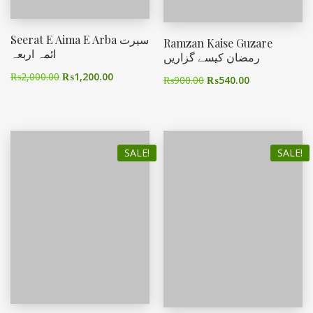
Seerat E Aima E Arba سیرت
Ramzan Kaise Guzare
ائمہ اربعہ
رمضان کیسے گزاریں
₨
2,000.00
₨
1,200.00
₨
900.00
₨
540.00
SALE!
SALE!