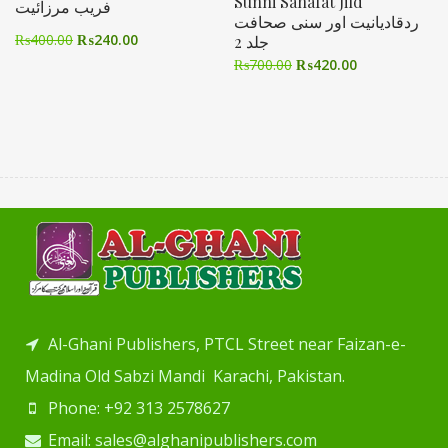
Sunni Sahafat Jild
فریب مرزائیت
ردقادیانیت اور سنی صحافت
₨
400.00
₨
240.00
جلد 2
₨
700.00
₨
420.00
Al-Ghani Publishers, PTCL Street near Faizan-e-
Madina Old Sabzi Mandi Karachi, Pakistan.
Phone: +92 313 2578627
Email: sales@alghanipublishers.com