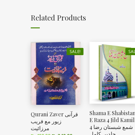
Related Products
SALE!
SAL
Shama E Shabista
Qurani Zaver قرآنی
E Raza 4 Jild Kamil
زیور مع فریب
شمع شبستان رضا 4
مرزائیت
جلدیں کامل