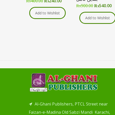
₨
400.00
₨
240.00
₨
900.00
₨
540.00
Add to Wishlist
Add to Wishlist
Al-Ghani Publishers, PTCL Street near
Faizan-e-Madina Old Sabzi Mandi Karachi,