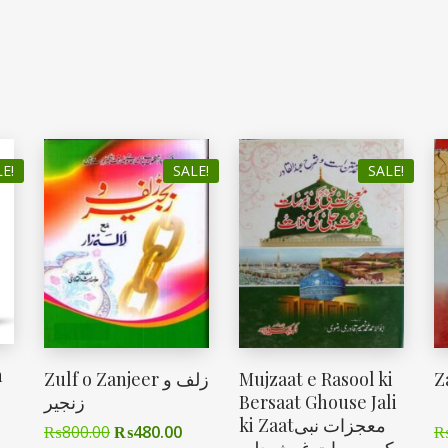
E!
SALE!
SALE!
n
Zulf o Zanjeer زلف و
Mujzaat e Rasool ki
زنجیر
Bersaat Ghouse Jali
ki Zaatمعجزات نبی
₨
800.00
₨
480.00