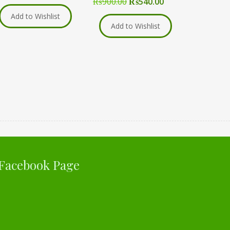
₨
900.00
₨
540.00
Add to Wishlist
Add to Wishlist
Facebook Page