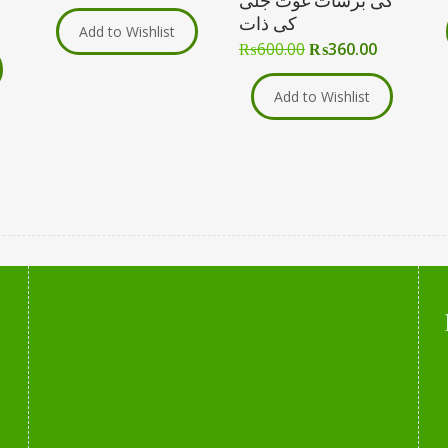
کی برسات غوث جلی
کی ذات
Add to Wishlist
₨
600.00
₨
360.00
Add to Wishlist