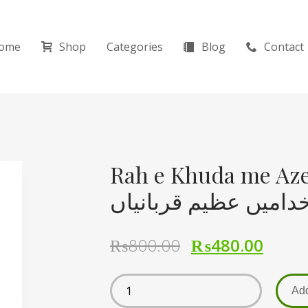
ome
Shop
Categories
Blog
Contact
Rah e Khuda me Azee
دامیں عظیم قربانیاں
₨
800.00
₨
480.00
Add