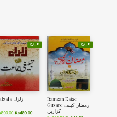
SALE!
SALE!
Zalzala زلزلہ
Ramzan Kaise
Guzare رمضان کیسے
گزاریں
₨
800.00
₨
480.00