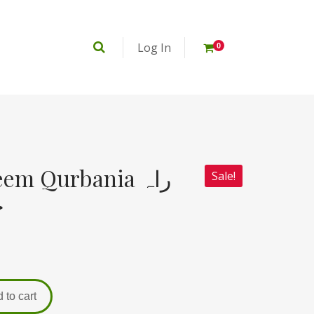
Log In
0
m Qurbania راہ
Sale!
خ
 to cart